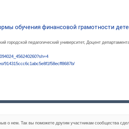
рмы обучения финансовой грамотности детей 
ий городской педагогический университет, Доцент департамен
187094024_456240260?sh=4
ideo/914315ccc6c1abc5e8f1f58ecff8687b/
зыв о нем. Так вы поможете другим участникам сообщества сде