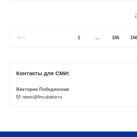
1
...
155
15
Контакты для СМИ:
Виктория Побединская
news@fincubator.ru