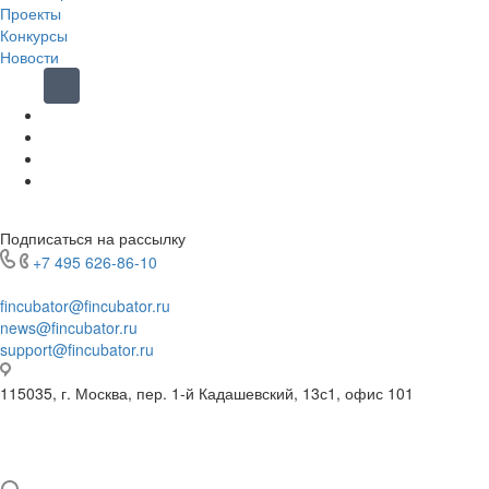
Проекты
Конкурсы
Новости
Подписаться на рассылку
+7 495 626-86-10
fincubator@fincubator.ru
news@fincubator.ru
- для СМИ
support@fincubator.ru
- написать в техподдержку
115035, г. Москва, пер. 1-й Кадашевский, 13с1, офис 101
© 2019-2026 Ассоциация Развития Финансовой Грамотности. Все
права защищены
Политика конфиденциальности