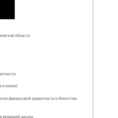
нежской области
амотности
 и нужна!
тия финансовой грамотности и Агентства
для младшей школы