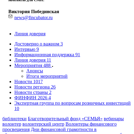
Виктория Побединская
news@fincubator.ru
Линия доверия
Достоверно о важном
3
Интервью
9
Информационная поддержка
91
Линия доверия
11
Мероприятия
488
Анонсы
Итоги мероприятий
Новости
1017
Новости региона
26
Новости страны
2
ФИНФИН 2026
4
Экспертная группа по вопросам розничных инвестиций
10
библиотеки
Благотворительный фонд «СЕМЬЯ»
вебинары
волонтер
волонтерский центр
Волонтеры финансового
просвещения
Дни финансовой грамотности в