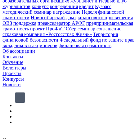
образовательных организациях
журналист
интервью
клуб
журналистов
конкурс
конференция
кредит
Кузбасс
методический семинар
награждение
Неделя финансовой
грамотности
Новосибирский дом финансового просвещения
ОВЗ
поддержка
преакселератор АРФГ
предпринимательская
грамотность
проект
ПроФиТ
Сбер
семинар
соглашение
страховая компания «Росгосстрах Жизнь»
Территория
финансовой безопасности
Федеральный фонд по защите прав
вкладчиков и акционеров
финансовая грамотность
Об ассоциации
Контакты
Обучение
Волонтеры
Проекты
Конкурсы
Новости