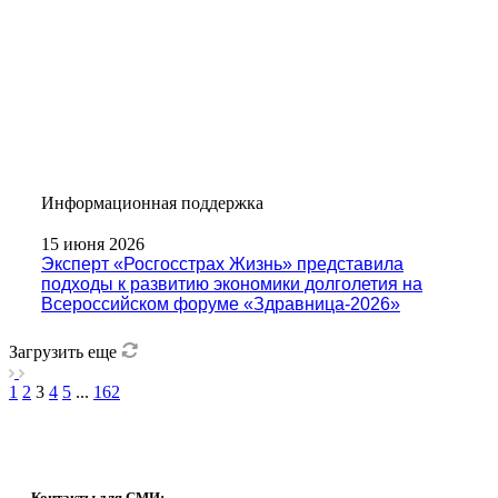
Информационная поддержка
15 июня 2026
Эксперт «Росгосстрах Жизнь» представила
подходы к развитию экономики долголетия на
Всероссийском форуме «Здравница-2026»
Загрузить еще
1
2
3
4
5
...
162
Контакты для СМИ: