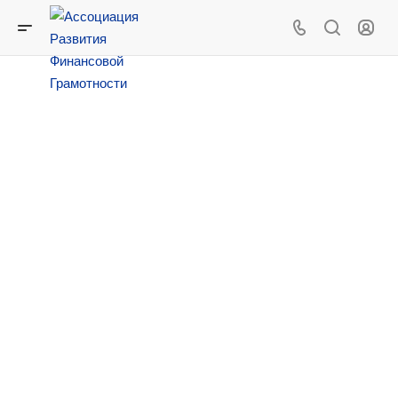
Всероссийский
методический
семинар «Методика
использования игр и
элементов
геймификации в
финансовом
просвещении»