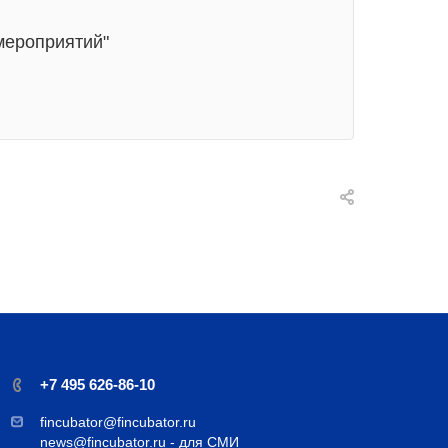
мероприятий"
+7 495 626-86-10
fincubator@fincubator.ru
news@fincubator.ru
- для СМИ