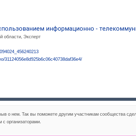
использованием информационно - телекомму
й области, Эксперт
187094024_456240213
video/31124056e8d925b6c06c40738daf36e4/
зыв о нем. Так вы поможете другим участникам сообщества сде
 с организаторами.