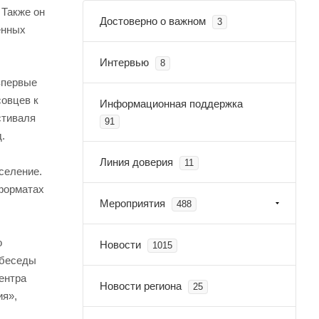
 Также он
Достоверно о важном
3
енных
Интервью
8
впервые
совцев к
Информационная поддержка
стиваля
91
д.
Линия доверия
11
селение.
 форматах
Мероприятия
488
о
Новости
1015
 беседы
ентра
Новости региона
25
ия»,