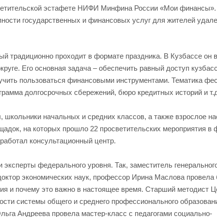
светительской эстафете НИФИ Минфина России «Мои финансы».
пности государственных и финансовых услуг для жителей удал
ый традиционно проходит в формате праздника. В Кузбассе он 
круге. Его основная задача – обеспечить равный доступ кузбас
аучить пользоваться финансовыми инструментами. Тематика фе
грамма долгосрочных сбережений, бюро кредитных историй и т.
, школьники начальных и средних классов, а также взрослое на
щадок, на которых прошло 22 просветительских мероприятия в
е работал консультационный центр.
и эксперты федерального уровня. Так, заместитель генеральног
доктор экономических наук, профессор Ирина Маслова провела
ия и почему это важно в настоящее время. Старший методист Ц
ости системы общего и среднего профессионального образован
Ольга Андреева провела мастер-класс с педагогами социально-