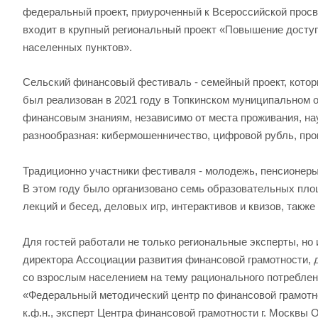
федеральный проект, приуроченный к Всероссийской про
входит в крупный региональный проект «Повышение досту
населенных пунктов».
Сельский финансовый фестиваль - семейный проект, котор
был реализован в 2021 году в Топкинском муниципальном о
финансовым знаниям, независимо от места проживания, н
разнообразная: кибермошенничество, цифровой рубль, про
Традиционно участники фестиваля - молодежь, пенсионеры
В этом году было организовано семь образовательных пло
лекций и бесед, деловых игр, интерактивов и квизов, такж
Для гостей работали не только региональные эксперты, но 
директора Ассоциации развития финансовой грамотности, 
со взрослым населением на тему рационального потреблен
«Федеральный методический центр по финансовой грамотн
к.ф.н., эксперт Центра финансовой грамотности г. Москвы 