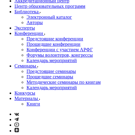
Аккредитационный центр
Центр образовательных программ
Библиотека
Электронный каталог
Авторы
Эксперты
Конференции
Предстоящие конференции
Прошедшие конференции
Конференции с участием АРФГ
Форумы волонтеров, конгрессы
Календарь мероприятий
Семинары
Предстоящие семинары
Прошедшие семинары
Методические семинары по книгам
Календарь мероприятий
Конкурсы
Материалы
Книги