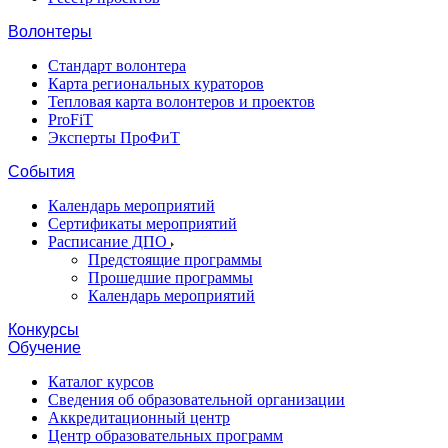
Волонтеры
Стандарт волонтера
Карта региональных кураторов
Тепловая карта волонтеров и проектов
ProFiT
Эксперты ПроФиТ
События
Календарь мероприятий
Сертификаты мероприятий
Расписание ДПО
Предстоящие программы
Прошедшие программы
Календарь мероприятий
Конкурсы
Обучение
Каталог курсов
Сведения об образовательной организации
Аккредитационный центр
Центр образовательных программ