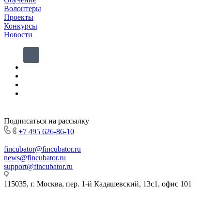
Волонтеры
Проекты
Конкурсы
Новости
Подписаться на рассылку
+7 495 626-86-10
fincubator@fincubator.ru
news@fincubator.ru
- для СМИ
support@fincubator.ru
- написать в техподдержку
115035, г. Москва, пер. 1-й Кадашевский, 13с1, офис 101
© 2019-2026 Ассоциация Развития Финансовой Грамотности.
Все права защищены