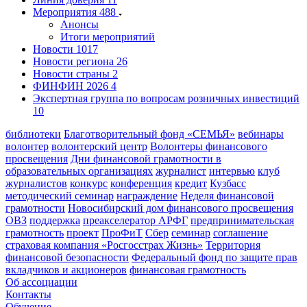
Мероприятия
488
Анонсы
Итоги мероприятий
Новости
1017
Новости региона
26
Новости страны
2
ФИНФИН 2026
4
Экспертная группа по вопросам розничных инвестиций
10
библиотеки
Благотворительный фонд «СЕМЬЯ»
вебинары
волонтер
волонтерский центр
Волонтеры финансового
просвещения
Дни финансовой грамотности в
образовательных организациях
журналист
интервью
клуб
журналистов
конкурс
конференция
кредит
Кузбасс
методический семинар
награждение
Неделя финансовой
грамотности
Новосибирский дом финансового просвещения
ОВЗ
поддержка
преакселератор АРФГ
предпринимательская
грамотность
проект
ПроФиТ
Сбер
семинар
соглашение
страховая компания «Росгосстрах Жизнь»
Территория
финансовой безопасности
Федеральный фонд по защите прав
вкладчиков и акционеров
финансовая грамотность
Об ассоциации
Контакты
Обучение