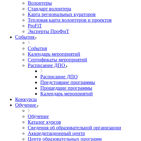
Волонтеры
Стандарт волонтера
Карта региональных кураторов
Тепловая карта волонтеров и проектов
ProFiT
Эксперты ПроФиТ
События
События
Календарь мероприятий
Сертификаты мероприятий
Расписание ДПО
Расписание ДПО
Предстоящие программы
Прошедшие программы
Календарь мероприятий
Конкурсы
Обучение
Обучение
Каталог курсов
Сведения об образовательной организации
Аккредитационный центр
Центр образовательных программ