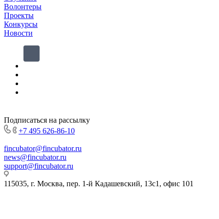
Волонтеры
Проекты
Конкурсы
Новости
Подписаться на рассылку
+7 495 626-86-10
fincubator@fincubator.ru
news@fincubator.ru
- для СМИ
support@fincubator.ru
- написать в техподдержку
115035, г. Москва, пер. 1-й Кадашевский, 13с1, офис 101
© 2019-2026 Ассоциация Развития Финансовой Грамотности.
Все права защищены